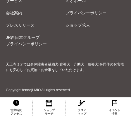
サービス
ミオホール
会社案内
プライバシーポリシー
プレスリリース
ショップ求人
JR西日本グループ
プライバシーポリシー
天王寺ミオでは身体障害者補助犬(盲導犬・介助犬・聴導犬)を同伴のお客様
にも安心してお買物・お食事をしていただけます。
Copyright tennoji-MiO All rights reserved.
営業時間
ショップ
フロア
イベント
アクセス
サーチ
マップ
情報