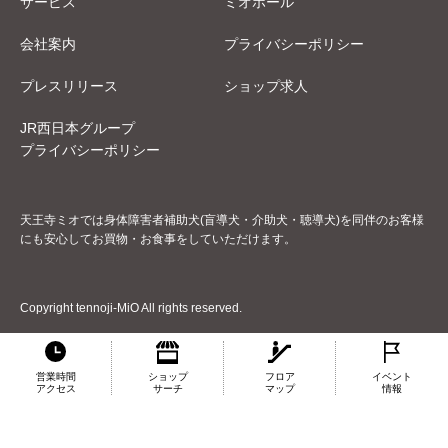
サービス
ミオホール
会社案内
プライバシーポリシー
プレスリリース
ショップ求人
JR西日本グループ
プライバシーポリシー
天王寺ミオでは身体障害者補助犬(盲導犬・介助犬・聴導犬)を同伴のお客様
にも安心してお買物・お食事をしていただけます。
Copyright tennoji-MiO All rights reserved.
営業時間
ショップ
フロア
イベント
アクセス
サーチ
マップ
情報