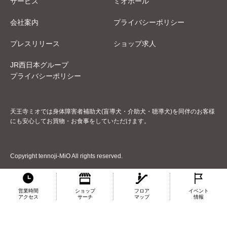
サービス
ミオホール
会社案内
プライバシーポリシー
プレスリリース
ショップ求人
JR西日本グループ
プライバシーポリシー
天王寺ミオでは身体障害者補助犬(盲導犬・介助犬・聴導犬)を同伴のお客様
にも安心してお買物・お食事をしていただけます。
Copyright tennoji-MiO All rights reserved.
営業時間
ショップ
フロア
イベント
アクセス
サーチ
マップ
情報