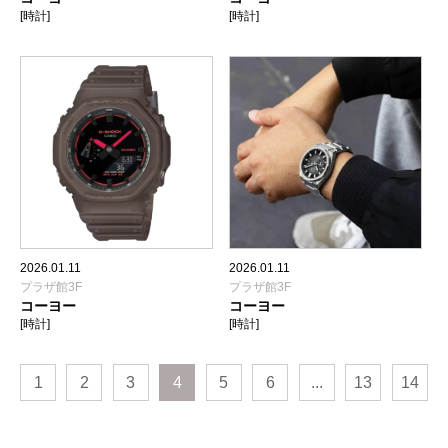
[時計]
[時計]
2026.01.11
2026.01.11
プラザ館3F
プラザ館3F
コーヨー
コーヨー
[時計]
[時計]
1
2
3
4
5
6
...
13
14