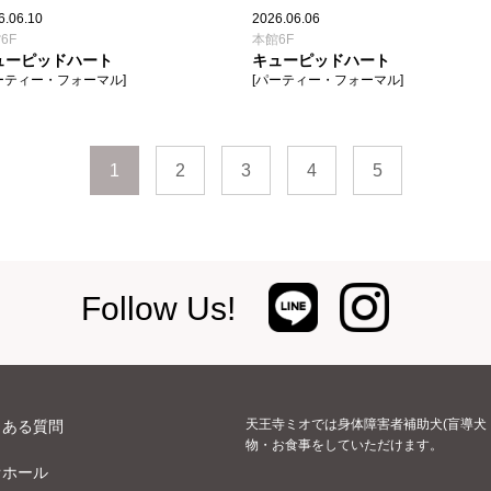
6.06.10
2026.06.06
6F
本館6F
ューピッドハート
キューピッドハート
ーティー・フォーマル]
[パーティー・フォーマル]
1
2
3
4
5
Follow Us!
天王寺ミオでは身体障害者補助犬(盲導犬
くある質問
物・お食事をしていただけます。
オホール