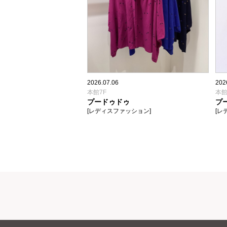
2026.07.06
202
本館7F
本館
プードゥドゥ
プ
[レディスファッション]
[レ