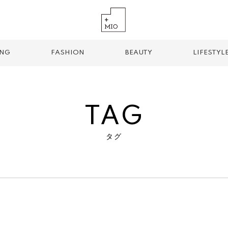
ING
FASHION
BEAUTY
LIFESTYL
TAG
タグ
TREND TAG
手土産
お土産
お持ち帰り
グルメ
パン