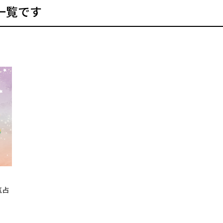
一覧です
気占