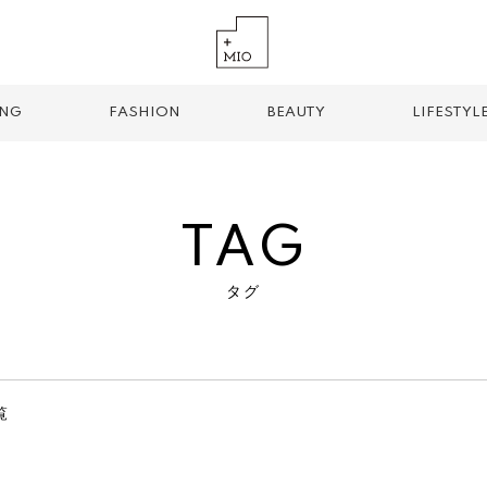
ING
FASHION
BEAUTY
LIFESTYL
TAG
タグ
TREND TAG
手土産
お土産
お持ち帰り
グルメ
パン
覧