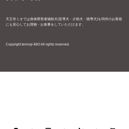
天王寺ミオでは身体障害者補助犬(盲導犬・介助犬・聴導犬)を同伴のお客様
にも安心してお買物・お食事をしていただけます。
Copyright tennoji-MiO All rights reserved.