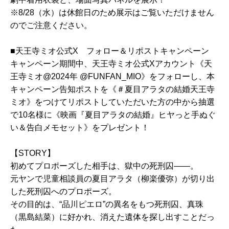
※8/28（水）は休館日のため展示はご覧いただけません
のでご注意ください。
■天王寺ミオ公式X フォロー＆リポストキャンペーン
キャンペーン期間中、天王寺ミオ公式Xアカウント《天
王寺ミオ@2024年 @FUNFAN_MIO》をフォローし、本
キャンペーン告知ポストを《＃夏目アラタの結婚天王寺
ミオ》をつけてリポストしていただいた方の中から抽選
で10名様に《映画『夏目アラタの結婚』ヒヤっと手ぬぐ
い＆告白メモセット》をプレゼント！
【STORY】
初めてプロポーズした相手は、獄中の死刑囚——。
元ヤンで児童相談員の夏目アラタ（柳楽優弥）が切り出
した死刑囚へのプロポーズ。
その目的は、“品川ピエロ”の異名をもつ死刑囚、真珠
（黒島結菜）に好かれ、消えた遺体を探し出すことだっ