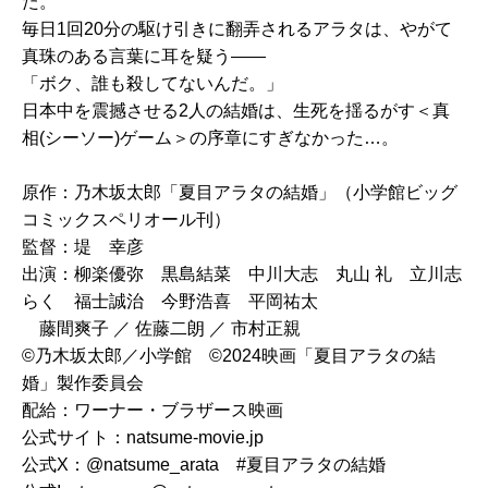
た。
毎日1回20分の駆け引きに翻弄されるアラタは、やがて
真珠のある言葉に耳を疑う——
「ボク、誰も殺してないんだ。」
日本中を震撼させる2人の結婚は、生死を揺るがす＜真
相(シーソー)ゲーム＞の序章にすぎなかった…。
原作：乃木坂太郎「夏目アラタの結婚」（小学館ビッグ
コミックスペリオール刊）
監督：堤 幸彦
出演：柳楽優弥 黒島結菜 中川大志 丸山 礼 立川志
らく 福士誠治 今野浩喜 平岡祐太
藤間爽子 ／ 佐藤二朗 ／ 市村正親
©乃木坂太郎／小学館 ©2024映画「夏目アラタの結
婚」製作委員会
配給：ワーナー・ブラザース映画
公式サイト：natsume-movie.jp
公式X：@natsume_arata #夏目アラタの結婚