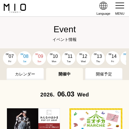
Language
MENU
Event
イベント情報
08/
08/
08/
08/
08/
08/
08/
08/
08/
07
08
09
10
11
12
13
14
1
Fri
Sat
Sun
Mon
Tue
Wed
Thu
Fri
Sat
カレンダー
開催中
開催予定
06.03
2026.
Wed