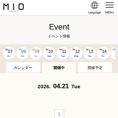
Language
MENU
Event
イベント情報
08/
08/
08/
08/
08/
08/
08/
08/
08/
07
08
09
10
11
12
13
14
1
Fri
Sat
Sun
Mon
Tue
Wed
Thu
Fri
Sat
カレンダー
開催中
開催予定
04.21
2026.
Tue
1