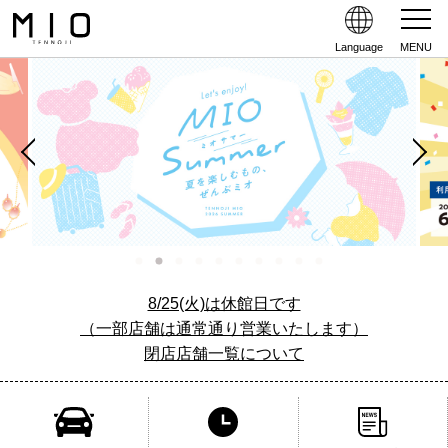
Language
MENU
8/25(火)は休館日です
（一部店舗は通常通り営業いたします）
閉店店舗一覧について