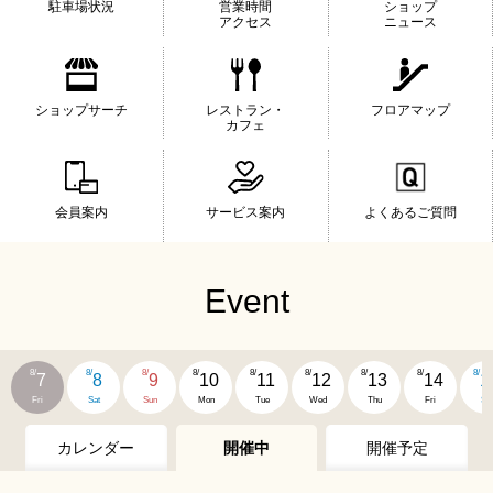
駐車場状況
営業時間
ショップ
アクセス
ニュース
ショップサーチ
レストラン・
フロアマップ
カフェ
会員案内
サービス案内
よくあるご質問
Event
8/
8/
8/
8/
8/
8/
8/
8/
8/
7
8
9
10
11
12
13
14
1
Fri
Sat
Sun
Mon
Tue
Wed
Thu
Fri
Sat
カレンダー
開催中
開催予定