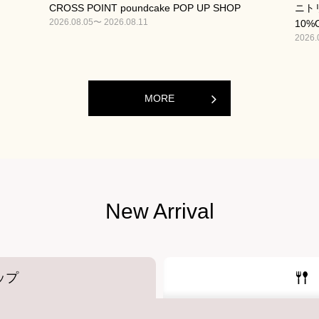
CROSS POINT poundcake POP UP SHOP
ニト
2026.08.05〜 2026.08.11
10%
2026.
MORE
New Arrival
ップ