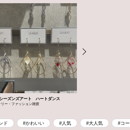
シーズンズアート ハートダンス
高橋メガネ
サリー・ファッション雑貨
メガネ
ンド
#かわいい
#人気
#大人気
#コ