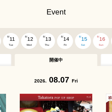
Event
8/
8/
8/
8/
8/
8/
11
12
13
14
15
16
Tue
Wed
Thu
Fri
Sat
Sun
開催中
08.07
2026.
Fri