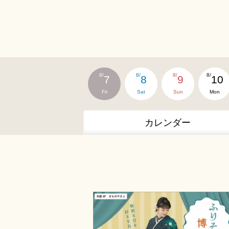
8/
8/
8/
8/
7
8
9
10
Fri
Sat
Sun
Mon
カレンダー