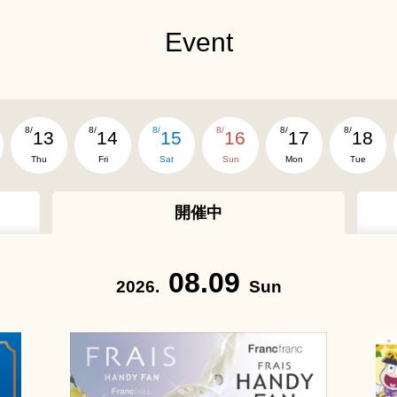
Event
8/
8/
8/
8/
8/
8/
13
14
15
16
17
18
Thu
Fri
Sat
Sun
Mon
Tue
開催中
08.09
2026.
Sun