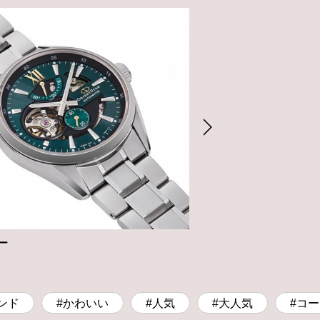
ー
ガーデン
ジュエリー
ンド
#かわいい
#人気
#大人気
#コ