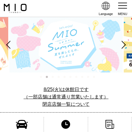
Language
MENU
8/25(火)は休館日です
（一部店舗は通常通り営業いたします）
閉店店舗一覧について