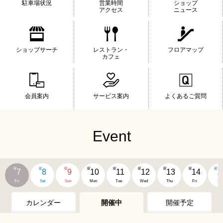
駐車場状況
営業時間
ショップ
アクセス
ニュース
ショップサーチ
レストラン・
フロアマップ
カフェ
会員案内
サービス案内
よくあるご質問
Event
8/
8/
8/
8/
8/
8/
8/
8/
8/
7
8
9
10
11
12
13
14
1
Fri
Sat
Sun
Mon
Tue
Wed
Thu
Fri
Sat
カレンダー
開催中
開催予定