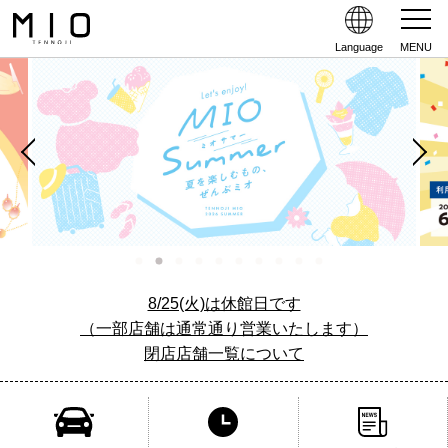
Language
MENU
8/25(火)は休館日です
（一部店舗は通常通り営業いたします）
閉店店舗一覧について