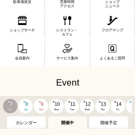
駐車場状況
営業時間
ショップ
アクセス
ニュース
ショップサーチ
レストラン・
フロアマップ
カフェ
会員案内
サービス案内
よくあるご質問
Event
8/
8/
8/
8/
8/
8/
8/
8/
8/
7
8
9
10
11
12
13
14
1
Fri
Sat
Sun
Mon
Tue
Wed
Thu
Fri
Sat
カレンダー
開催中
開催予定