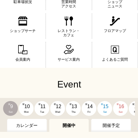
駐車場状況
営業時間
ショップ
アクセス
ニュース
ショップサーチ
レストラン・
フロアマップ
カフェ
会員案内
サービス案内
よくあるご質問
Event
8/
8/
8/
8/
8/
8/
8/
8/
8/
9
10
11
12
13
14
15
16
1
Sun
Mon
Tue
Wed
Thu
Fri
Sat
Sun
Mo
カレンダー
開催中
開催予定