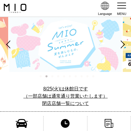
Language
MENU
8/25(火)は休館日です
（一部店舗は通常通り営業いたします）
閉店店舗一覧について