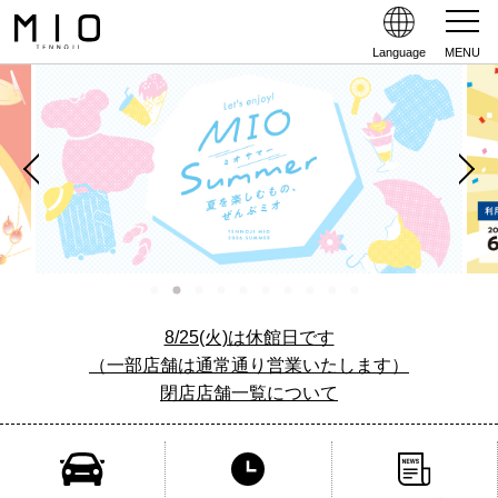
Language
MENU
8/25(火)は休館日です
（一部店舗は通常通り営業いたします）
閉店店舗一覧について