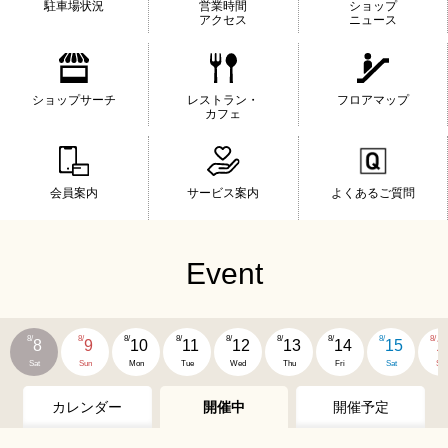
駐車場状況
営業時間
ショップ
アクセス
ニュース
ショップサーチ
レストラン・
フロアマップ
カフェ
会員案内
サービス案内
よくあるご質問
Event
8/
8/
8/
8/
8/
8/
8/
8/
8/
8
9
10
11
12
13
14
15
1
Sat
Sun
Mon
Tue
Wed
Thu
Fri
Sat
Su
カレンダー
開催中
開催予定