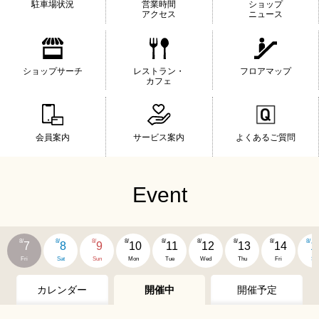
駐車場状況
営業時間
ショップ
アクセス
ニュース
ショップサーチ
レストラン・
フロアマップ
カフェ
会員案内
サービス案内
よくあるご質問
Event
8/
8/
8/
8/
8/
8/
8/
8/
8/
7
8
9
10
11
12
13
14
1
Fri
Sat
Sun
Mon
Tue
Wed
Thu
Fri
Sat
カレンダー
開催中
開催予定