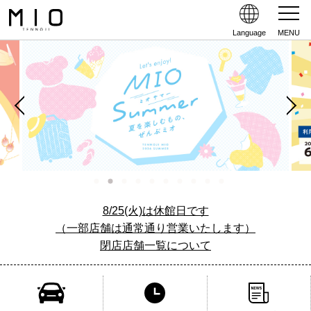
Language
MENU
8/25(火)は休館日です
（一部店舗は通常通り営業いたします）
閉店店舗一覧について