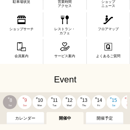
駐車場状況
営業時間
ショップ
アクセス
ニュース
ショップサーチ
レストラン・
フロアマップ
カフェ
会員案内
サービス案内
よくあるご質問
Event
8/
8/
8/
8/
8/
8/
8/
8/
8/
8
9
10
11
12
13
14
15
1
Sat
Sun
Mon
Tue
Wed
Thu
Fri
Sat
Su
カレンダー
開催中
開催予定