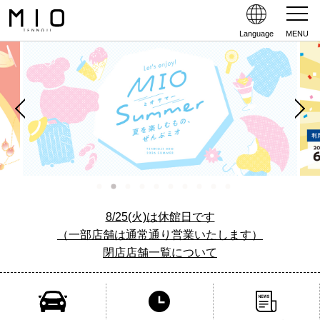
Language
MENU
8/25(火)は休館日です
（一部店舗は通常通り営業いたします）
閉店店舗一覧について