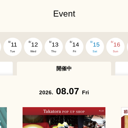
Event
8/
8/
8/
8/
8/
8/
11
12
13
14
15
16
Tue
Wed
Thu
Fri
Sat
Sun
開催中
08.07
2026.
Fri