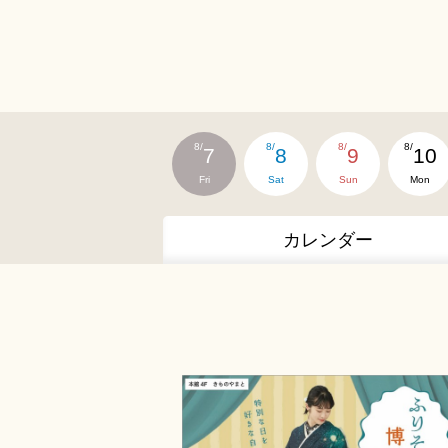
8/
8/
8/
8/
7
8
9
10
Fri
Sat
Sun
Mon
カレンダー