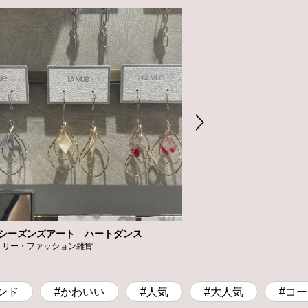
シーズンズアート ハートダンス
高橋メガネ
サリー・ファッション雑貨
メガネ
ンド
#かわいい
#人気
#大人気
#コ