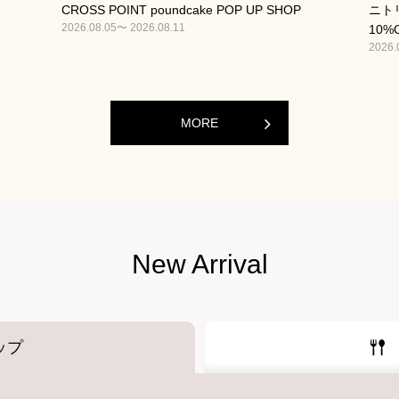
CROSS POINT poundcake POP UP SHOP
ニト
2026.08.05〜 2026.08.11
10%
2026.
MORE
New Arrival
ップ