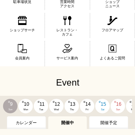
駐車場状況
営業時間
ショップ
アクセス
ニュース
ショップサーチ
レストラン・
フロアマップ
カフェ
会員案内
サービス案内
よくあるご質問
Event
8/
8/
8/
8/
8/
8/
8/
8/
8/
9
10
11
12
13
14
15
16
1
Sun
Mon
Tue
Wed
Thu
Fri
Sat
Sun
Mo
カレンダー
開催中
開催予定