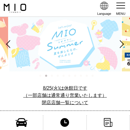
Language
MENU
8/25(火)は休館日です
（一部店舗は通常通り営業いたします）
閉店店舗一覧について