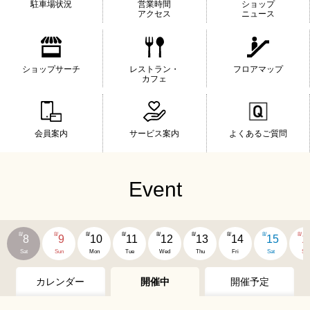
駐車場状況
営業時間
ショップ
アクセス
ニュース
ショップサーチ
レストラン・
フロアマップ
カフェ
会員案内
サービス案内
よくあるご質問
Event
8/
8/
8/
8/
8/
8/
8/
8/
8/
8
9
10
11
12
13
14
15
1
Sat
Sun
Mon
Tue
Wed
Thu
Fri
Sat
Su
カレンダー
開催中
開催予定