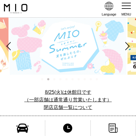
Language
MENU
8/25(火)は休館日です
（一部店舗は通常通り営業いたします）
閉店店舗一覧について