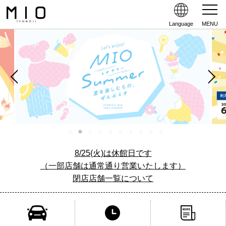
Language
MENU
8/25(火)は休館日です
（一部店舗は通常通り営業いたします）
閉店店舗一覧について