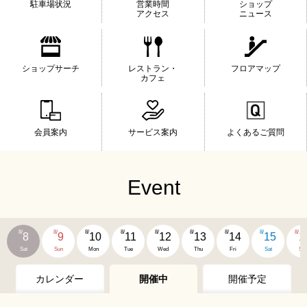
駐車場状況
営業時間
ショップ
アクセス
ニュース
ショップサーチ
レストラン・
フロアマップ
カフェ
会員案内
サービス案内
よくあるご質問
Event
8/
8/
8/
8/
8/
8/
8/
8/
8/
8
9
10
11
12
13
14
15
1
Sat
Sun
Mon
Tue
Wed
Thu
Fri
Sat
Su
カレンダー
開催中
開催予定