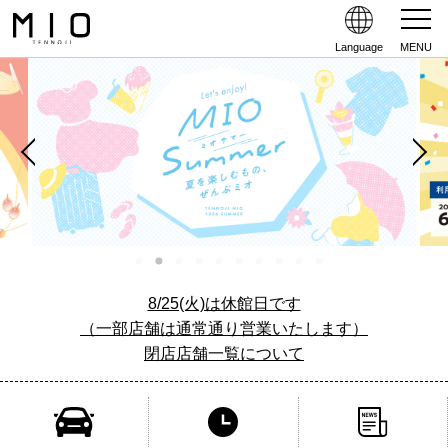
Language
MENU
8/25(火)は休館日です
（一部店舗は通常通り営業いたします）
閉店店舗一覧について