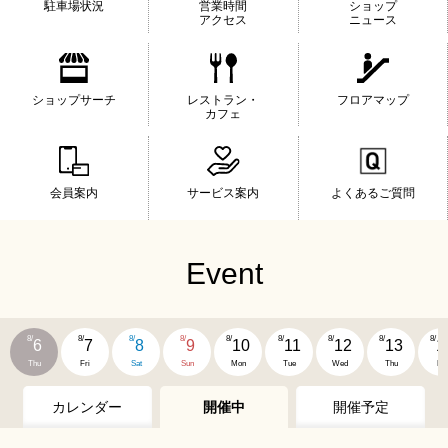
駐車場状況
営業時間
ショップ
アクセス
ニュース
ショップサーチ
レストラン・
フロアマップ
カフェ
会員案内
サービス案内
よくあるご質問
Event
8/
8/
8/
8/
8/
8/
8/
8/
8/
6
7
8
9
10
11
12
13
1
Thu
Fri
Sat
Sun
Mon
Tue
Wed
Thu
Fri
カレンダー
開催中
開催予定