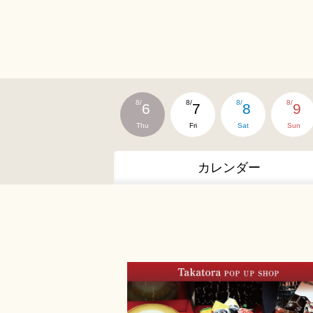
8/
8/
8/
8/
6
7
8
9
Thu
Fri
Sat
Sun
カレンダー