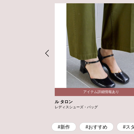
ジュ
ル タロン
レディスシューズ・バッグ
#新作
#おすすめ
#ス