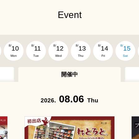
Event
8/
8/
8/
8/
8/
8/
10
11
12
13
14
15
Mon
Tue
Wed
Thu
Fri
Sat
開催中
08.06
2026.
Thu