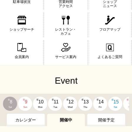
駐車場状況
営業時間
ショップ
アクセス
ニュース
ショップサーチ
レストラン・
フロアマップ
カフェ
会員案内
サービス案内
よくあるご質問
Event
8/
8/
8/
8/
8/
8/
8/
8/
8/
8
9
10
11
12
13
14
15
1
Sat
Sun
Mon
Tue
Wed
Thu
Fri
Sat
Su
カレンダー
開催中
開催予定