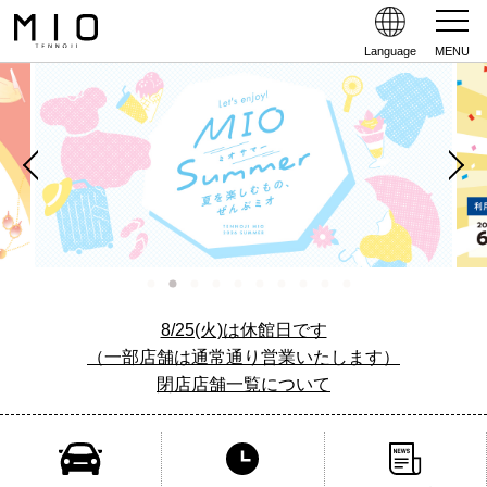
Language
MENU
8/25(火)は休館日です
（一部店舗は通常通り営業いたします）
閉店店舗一覧について