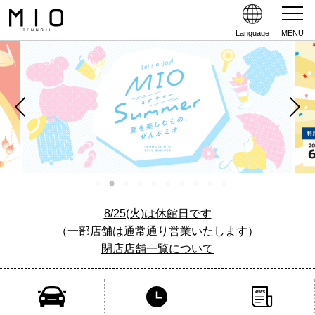
Language
MENU
8/25(火)は休館日です
（一部店舗は通常通り営業いたします）
閉店店舗一覧について