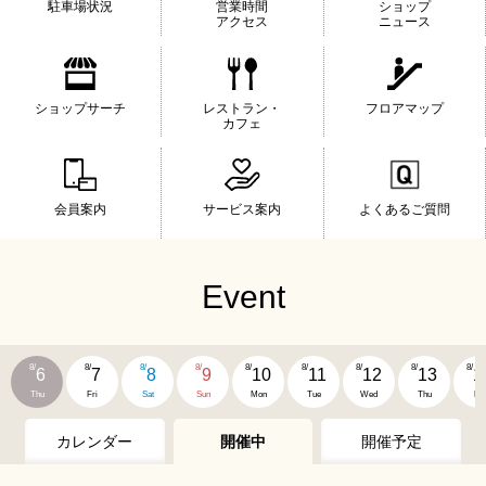
駐車場状況
営業時間
ショップ
アクセス
ニュース
ショップサーチ
レストラン・
フロアマップ
カフェ
会員案内
サービス案内
よくあるご質問
Event
8/
8/
8/
8/
8/
8/
8/
8/
8/
6
7
8
9
10
11
12
13
1
Thu
Fri
Sat
Sun
Mon
Tue
Wed
Thu
Fri
カレンダー
開催中
開催予定