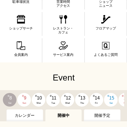
駐車場状況
営業時間
ショップ
アクセス
ニュース
ショップサーチ
レストラン・
フロアマップ
カフェ
会員案内
サービス案内
よくあるご質問
Event
8/
8/
8/
8/
8/
8/
8/
8/
8/
8
9
10
11
12
13
14
15
1
Sat
Sun
Mon
Tue
Wed
Thu
Fri
Sat
Su
カレンダー
開催中
開催予定