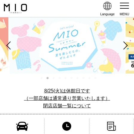
Language
MENU
8/25(火)は休館日です
（一部店舗は通常通り営業いたします）
閉店店舗一覧について