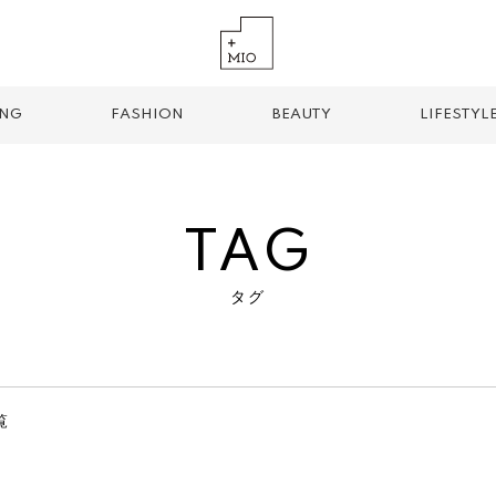
ING
FASHION
BEAUTY
LIFESTYL
TAG
タグ
TREND TAG
手土産
お土産
お持ち帰り
グルメ
パン
覧