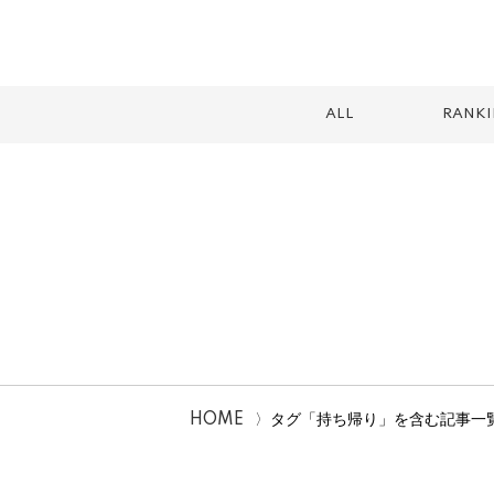
ALL
RANK
スイーツ
テイクアウト
カフェ
ランチ
2026
HOME
タグ「持ち帰り」を含む記事一