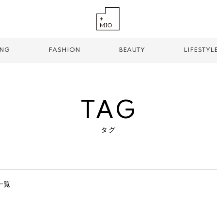
ING
FASHION
BEAUTY
LIFESTYL
TAG
タグ
TREND TAG
手土産
お土産
お持ち帰り
グルメ
パン
一覧