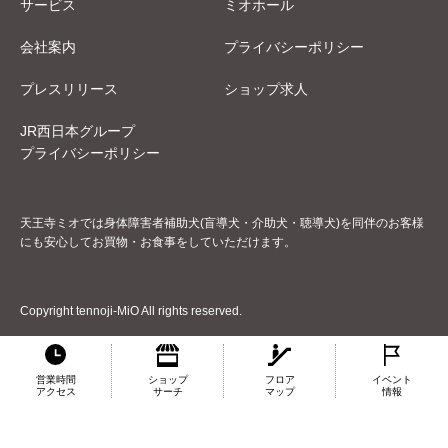
サービス
ミオホール
会社案内
プライバシーポリシー
プレスリリース
ショップ求人
JR西日本グループ
プライバシーポリシー
天王寺ミオでは身体障害者補助犬(盲導犬・介助犬・聴導犬)を同伴のお客様
にも安心してお買物・お食事をしていただけます。
Copyright tennoji-MiO All rights reserved.
営業時間
ショップ
フロア
イベント
アクセス
サーチ
マップ
情報