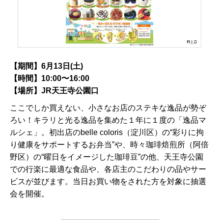
【期間】6月13日(土)
【時間】10:00〜16:00
【場所】JR天王寺公園口
ここでしか買えない、小さなお店のステキな逸品が勢ぞ
ろい！キラリと光る逸品を集めた１年に１度の「逸品マ
ルシェ」。初出店のbelle coloris（淀川区）の“彩りに拘
り健康をサポートするお弁当”や、時々珈琲焙煎所（阿倍
野区）の“曜日をイメージした珈琲豆”の他、天王寺公園
での行楽に最適な食品や、各店主のこだわりの品やサー
ビスが並びます。当日お買い物をされた方を対象に抽選
会を開催。