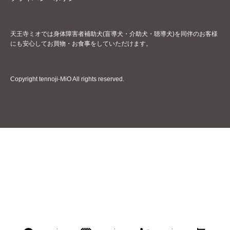
天王寺ミオでは身体障害者補助犬(盲導犬・介助犬・聴導犬)を同伴のお客様
にも安心してお買物・お食事をしていただけます。
Copyright tennoji-MiO All rights reserved.