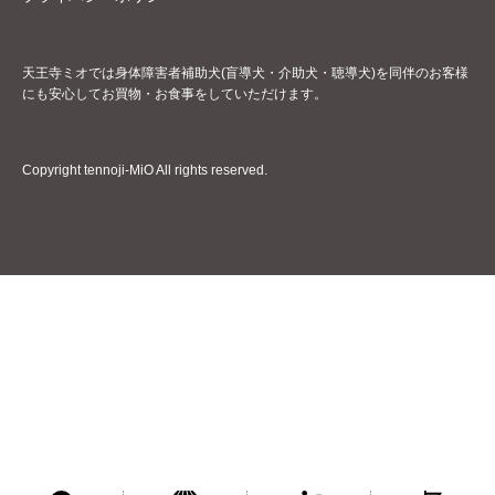
天王寺ミオでは身体障害者補助犬(盲導犬・介助犬・聴導犬)を同伴のお客様
にも安心してお買物・お食事をしていただけます。
Copyright tennoji-MiO All rights reserved.