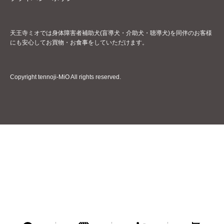
天王寺ミオでは身体障害者補助犬(盲導犬・介助犬・聴導犬)を同伴のお客様
にも安心してお買物・お食事をしていただけます。
Copyright tennoji-MiO All rights reserved.