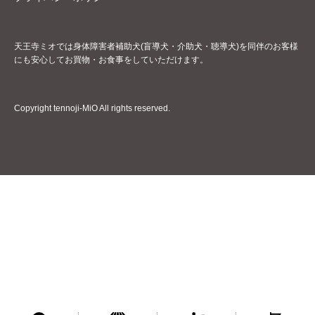
天王寺ミオでは身体障害者補助犬(盲導犬・介助犬・聴導犬)を同伴のお客様
にも安心してお買物・お食事をしていただけます。
Copyright tennoji-MiO All rights reserved.