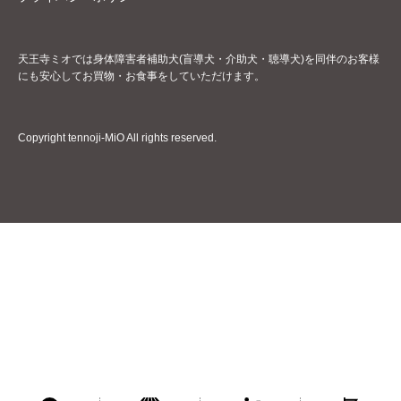
天王寺ミオでは身体障害者補助犬(盲導犬・介助犬・聴導犬)を同伴のお客様
にも安心してお買物・お食事をしていただけます。
Copyright tennoji-MiO All rights reserved.