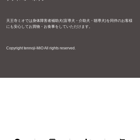
天王寺ミオでは身体障害者補助犬(盲導犬・介助犬・聴導犬)を同伴のお客様
にも安心してお買物・お食事をしていただけます。
Copyright tennoji-MiO All rights reserved.