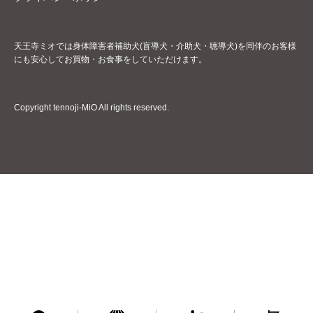
天王寺ミオでは身体障害者補助犬(盲導犬・介助犬・聴導犬)を同伴のお客様
にも安心してお買物・お食事をしていただけます。
Copyright tennoji-MiO All rights reserved.