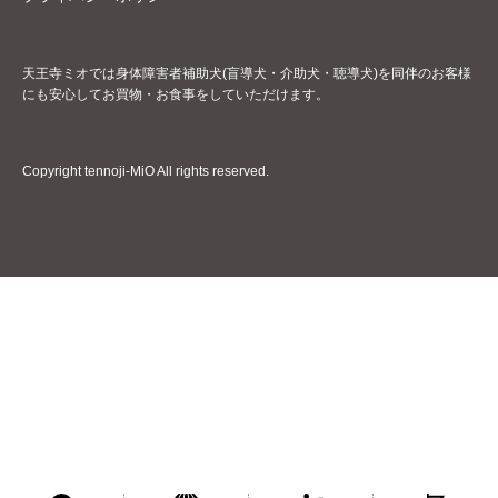
天王寺ミオでは身体障害者補助犬(盲導犬・介助犬・聴導犬)を同伴のお客様
にも安心してお買物・お食事をしていただけます。
Copyright tennoji-MiO All rights reserved.