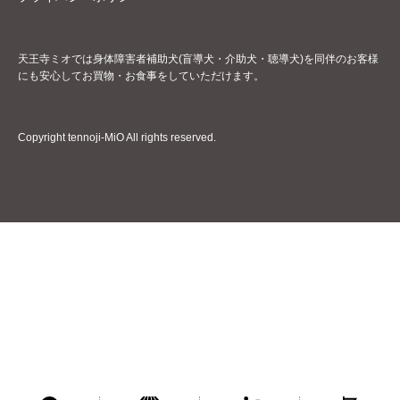
天王寺ミオでは身体障害者補助犬(盲導犬・介助犬・聴導犬)を同伴のお客様
にも安心してお買物・お食事をしていただけます。
Copyright tennoji-MiO All rights reserved.