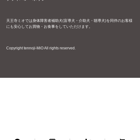
天王寺ミオでは身体障害者補助犬(盲導犬・介助犬・聴導犬)を同伴のお客様
にも安心してお買物・お食事をしていただけます。
Copyright tennoji-MiO All rights reserved.