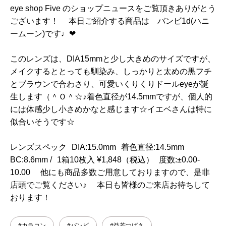
eye shop Five のショップニュースをご覧頂きありがとう
ございます！ 本日ご紹介する商品は バンビ1d(ハニ
ームーン)です♩❤︎
このレンズは、DIA15mmと少し大きめのサイズですが、
メイクするととっても馴染み、しっかりと太めの黒フチ
とブラウンで合わさり、可愛いくりくりドールeyeが誕
生します（＾Ｏ＾☆♪着色直径が14.5mmですが、個人的
には体感少し小さめかなと感じます☆イエベさんは特に
似合いそうです☆
レンズスペック DIA:15.0mm 着色直径:14.5mm
BC:8.6mm / 1箱10枚入 ¥1,848（税込） 度数:±0.00-
10.00 他にも商品多数ご用意しておりますので、是非
店頭でご覧ください♪ 本日も皆様のご来店お待ちして
おります！
#カラコン
#バンビ
#益若つばさ