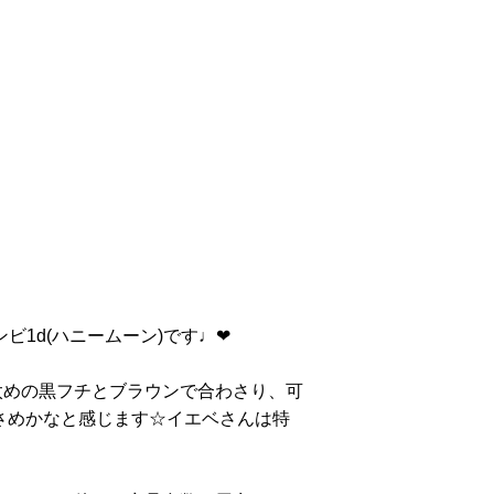
ビ1d(ハニームーン)です♩❤︎
太めの黒フチとブラウンで合わさり、可
小さめかなと感じます☆イエベさんは特