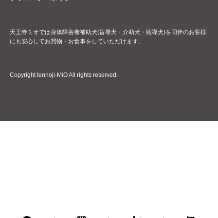
天王寺ミオでは身体障害者補助犬(盲導犬・介助犬・聴導犬)を同伴のお客様
にも安心してお買物・お食事をしていただけます。
Copyright tennoji-MiO All rights reserved.