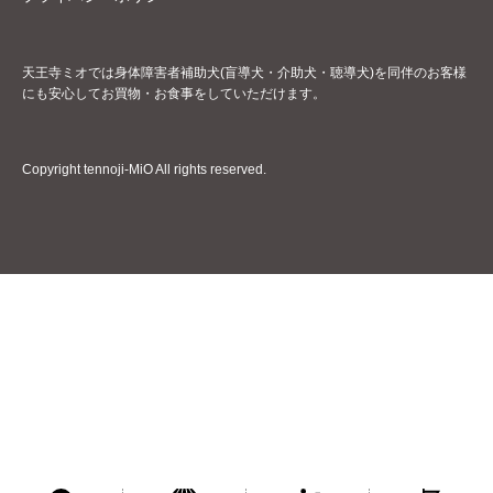
天王寺ミオでは身体障害者補助犬(盲導犬・介助犬・聴導犬)を同伴のお客様
にも安心してお買物・お食事をしていただけます。
Copyright tennoji-MiO All rights reserved.