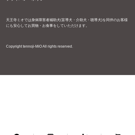
天王寺ミオでは身体障害者補助犬(盲導犬・介助犬・聴導犬)を同伴のお客様
にも安心してお買物・お食事をしていただけます。
Copyright tennoji-MiO All rights reserved.