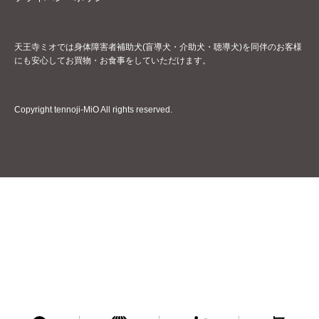
天王寺ミオでは身体障害者補助犬(盲導犬・介助犬・聴導犬)を同伴のお客様
にも安心してお買物・お食事をしていただけます。
Copyright tennoji-MiO All rights reserved.